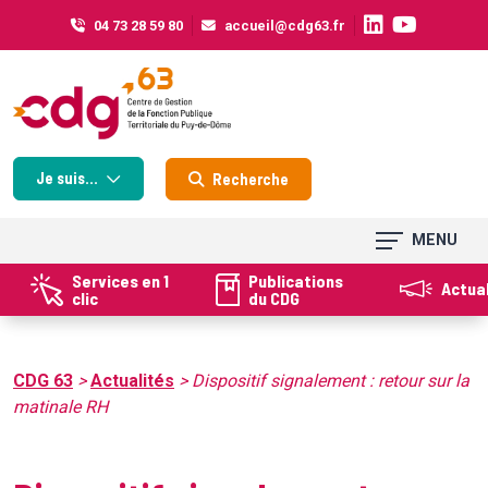
Cookies management panel
04 73 28 59 80
accueil@cdg63.fr
Je suis...
Recherche
MENU
Services en 1
Publications
Actua
clic
du CDG
CDG 63
>
Actualités
>
Dispositif signalement : retour sur la
matinale RH