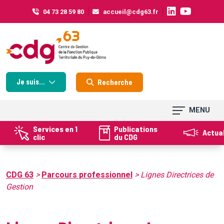
Cookies management panel
04 73 28 59 80
accueil@cdg63.fr
Je suis...
Recherche
MENU
Services en 1
Publications
Actua
clic
du CDG
CDG 63
>
Parcours professionnel
>
Lignes Directrices de
Gestion