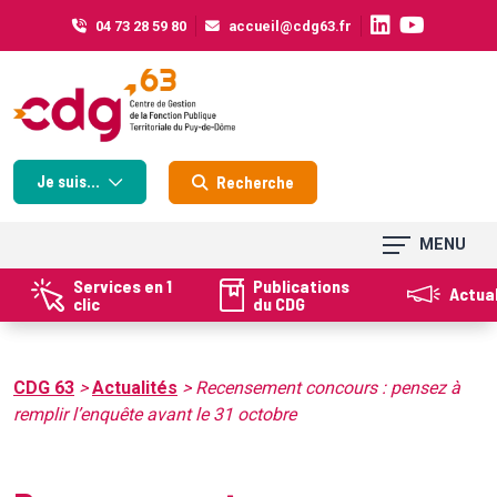
Cookies management panel
04 73 28 59 80
accueil@cdg63.fr
Je suis...
Recherche
MENU
Services en 1
Publications
Actua
clic
du CDG
CDG 63
>
Actualités
>
Recensement concours : pensez à
remplir l’enquête avant le 31 octobre