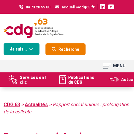
Cookies management panel
04 73 28 59 80
accueil@cdg63.fr
Je suis...
Recherche
MENU
Services en 1
Publications
Actua
clic
du CDG
CDG 63
>
Actualités
>
Rapport social unique : prolongation
de la collecte