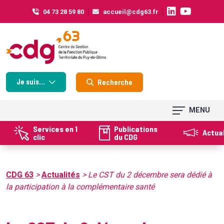
Cookies management panel
04 73 28 59 80
accueil@cdg63.fr
Je suis...
Recherche
MENU
Services en 1
Publications
Actua
clic
du CDG
CDG 63
>
Actualités
>
Le CST du 2 décembre sera dédié à
la participation à la complémentaire santé