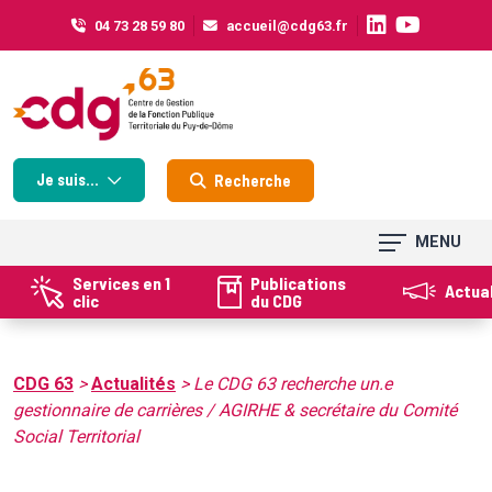
Cookies management panel
04 73 28 59 80
accueil@cdg63.fr
Je suis...
Recherche
MENU
Services en 1
Publications
Actua
clic
du CDG
CDG 63
>
Actualités
>
Le CDG 63 recherche un.e
gestionnaire de carrières / AGIRHE & secrétaire du Comité
Social Territorial