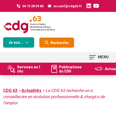
Cookies management panel
04 73 28 59 80
accueil@cdg63.fr
Je suis...
Recherche
MENU
Services en 1
Publications
Actua
clic
du CDG
CDG 63
>
Actualités
>
Le CDG 63 recherche un.e
conseiller.ère en évolution professionnelle & chargé.e de
l’emploi