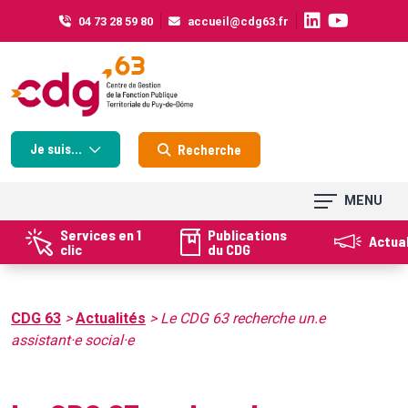
Cookies management panel
04 73 28 59 80
accueil@cdg63.fr
Je suis...
Recherche
MENU
Services en 1
Publications
Actua
clic
du CDG
CDG 63
>
Actualités
>
Le CDG 63 recherche un.e
assistant·e social·e