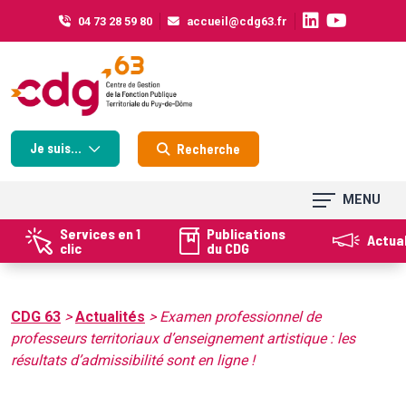
Cookies management panel
04 73 28 59 80
accueil@cdg63.fr
Je suis...
Recherche
MENU
Services en 1
Publications
Actua
clic
du CDG
CDG 63
>
Actualités
>
Examen professionnel de
professeurs territoriaux d’enseignement artistique : les
résultats d’admissibilité sont en ligne !