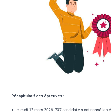
Récapitulatif des épreuves :
◾️ Le jeudi 12 mars 2026, 737 candidat.e.s ont passé les