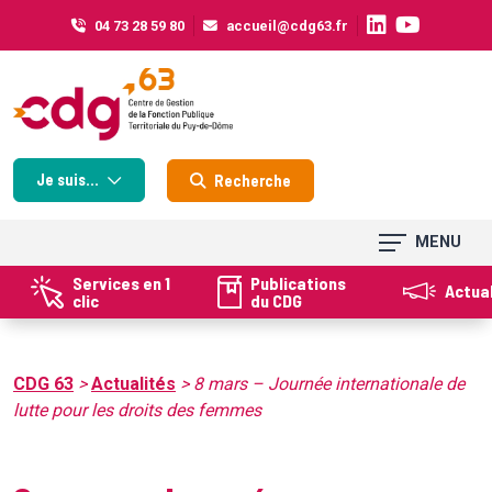
Cookies management panel
04 73 28 59 80
accueil@cdg63.fr
Je suis...
Recherche
MENU
Services en 1
Publications
Actua
clic
du CDG
CDG 63
>
Actualités
>
8 mars – Journée internationale de
lutte pour les droits des femmes